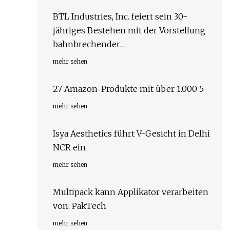
BTL Industries, Inc. feiert sein 30-
jähriges Bestehen mit der Vorstellung
bahnbrechender
Forschungsergebnisse und neuester
mehr sehen
Innovationen bei der American Society
for Laser Medicine
27 Amazon-Produkte mit über 1.000 5
mehr sehen
Isya Aesthetics führt V-Gesicht in Delhi
NCR ein
mehr sehen
Multipack kann Applikator verarbeiten
von: PakTech
mehr sehen