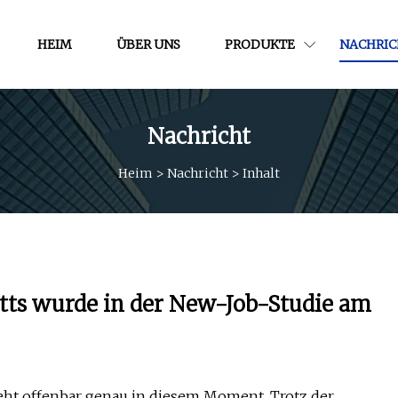
HEIM
ÜBER UNS
PRODUKTE
NACHRIC
Nachricht
Heim
>
Nachricht
>
Inhalt
tts wurde in der New-Job-Studie am
ieht offenbar genau in diesem Moment. Trotz der