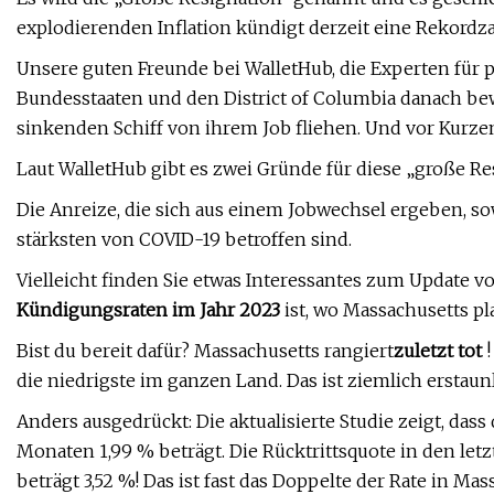
explodierenden Inflation kündigt derzeit eine Rekordz
Unsere guten Freunde bei WalletHub, die Experten für p
Bundesstaaten und den District of Columbia danach be
sinkenden Schiff von ihrem Job fliehen. Und vor Kurzem
Laut WalletHub gibt es zwei Gründe für diese „große Re
Die Anreize, die sich aus einem Jobwechsel ergeben, s
stärksten von COVID-19 betroffen sind.
Vielleicht finden Sie etwas Interessantes zum Update v
Kündigungsraten im Jahr 2023
ist, wo Massachusetts pla
Bist du bereit dafür? Massachusetts rangiert
zuletzt tot
!
die niedrigste im ganzen Land. Das ist ziemlich erstaunl
Anders ausgedrückt: Die aktualisierte Studie zeigt, da
Monaten 1,99 % beträgt. Die Rücktrittsquote in den letz
beträgt 3,52 %! Das ist fast das Doppelte der Rate in Mas